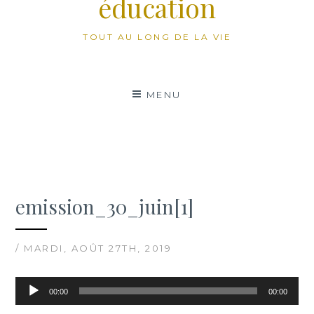
éducation
TOUT AU LONG DE LA VIE
MENU
emission_30_juin[1]
/ MARDI, AOÛT 27TH, 2019
Lecteur
00:00
00:00
audio