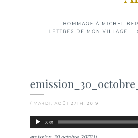
HOMMAGE À MICHEL BE
LETTRES DE MON VILLAGE
emission_30_octobre_
/ MARDI, AOÛT 27TH, 2019
Lecteur
00:00
audio
emission_30_octobre_2017[1]
.