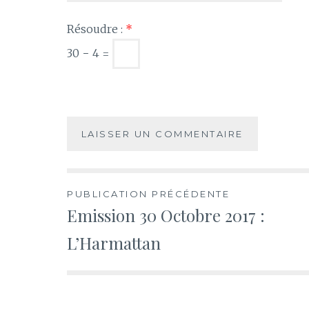
Résoudre :
*
30 − 4 =
Navigation
PUBLICATION PRÉCÉDENTE
Emission 30 Octobre 2017 :
de
L’Harmattan
l’article