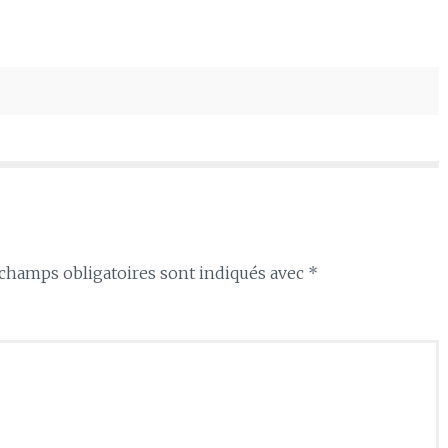
haut/bas
pour
augmenter
ou
diminuer
le
volume.
champs obligatoires sont indiqués avec
*