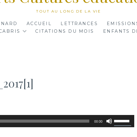
TOUT AU LONG DE LA VIE
RNARD
ACCUEIL
LETTRANCES
EMISSION
CABRIS
CITATIONS DU MOIS
ENFANTS D
2017[1]
Utilisez
00:00
les
flèches