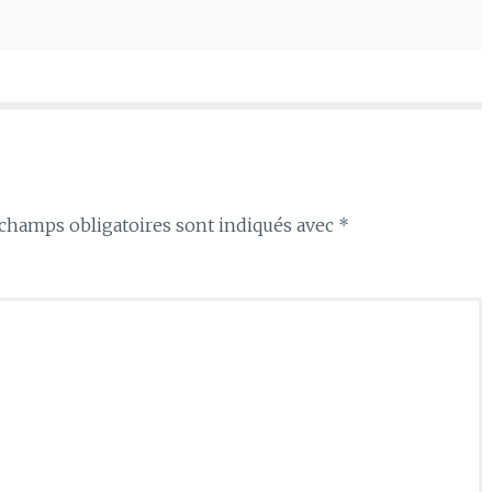
haut/bas
pour
augmenter
ou
diminuer
le
volume.
champs obligatoires sont indiqués avec
*