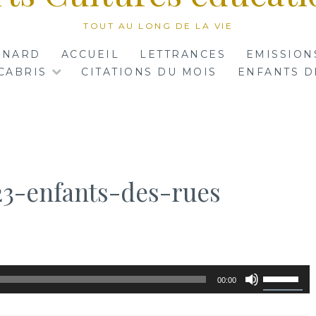
TOUT AU LONG DE LA VIE
RNARD
ACCUEIL
LETTRANCES
EMISSION
CABRIS
CITATIONS DU MOIS
ENFANTS D
3-enfants-des-rues
Utilisez
00:00
les
flèches