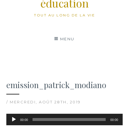
éducation
TOUT AU LONG DE LA VIE
MENU
emission_patrick_modiano
/ MERCREDI, AOÛT 28TH, 2019
Lecteur
00:00
00:00
audio