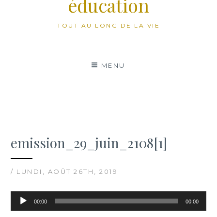
éducation
TOUT AU LONG DE LA VIE
MENU
emission_29_juin_2108[1]
/ LUNDI, AOÛT 26TH, 2019
Lecteur
00:00
00:00
audio