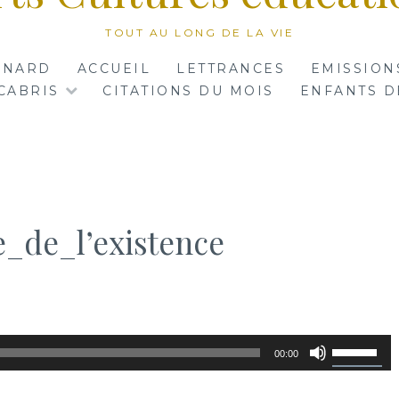
TOUT AU LONG DE LA VIE
RNARD
ACCUEIL
LETTRANCES
EMISSION
CABRIS
CITATIONS DU MOIS
ENFANTS D
e_de_l’existence
Utilisez
00:00
les
flèches