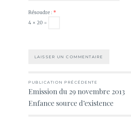
Résoudre :
*
4 × 20 =
Navigation
PUBLICATION PRÉCÉDENTE
Emission du 29 novembre 2013
de
Enfance source d’existence
l’article