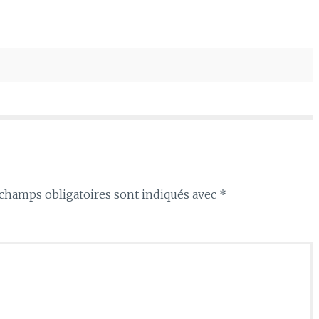
haut/bas
pour
augmenter
ou
diminuer
le
volume.
champs obligatoires sont indiqués avec
*