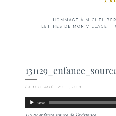
HOMMAGE À MICHEL BE
LETTRES DE MON VILLAGE
131129_enfance_sourc
/ JEUDI, AOÛT 29TH, 2019
Lecteur
00:00
audio
131129_enfance_source_de_l’existence
.