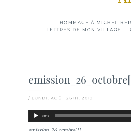
HOMMAGE À MICHEL BE
LETTRES DE MON VILLAGE
emission_26_octobre[
/ LUNDI, AOÛT 26TH, 2019
Lecteur
00:00
audio
emission_26_octobre[1]
.