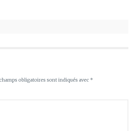
haut/bas
pour
augmenter
ou
diminuer
le
volume.
champs obligatoires sont indiqués avec
*