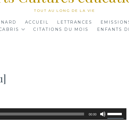
TOUT AU LONG DE LA VIE
RNARD
ACCUEIL
LETTRANCES
EMISSION
CABRIS
CITATIONS DU MOIS
ENFANTS D
1]
Utilisez
00:00
les
flèches