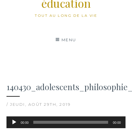
éducation
TOUT AU LONG DE LA VIE
MENU
140430_adolescents_philosophie
/ JEUDI, AOÛT 29TH, 2019
Lecteur
00:00
00:00
audio