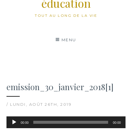
éducation
TOUT AU LONG DE LA VIE
MENU
emission_30_janvier_2018[1]
/ LUNDI, AOÛT 26TH, 2019
Lecteur
00:00
00:00
audio