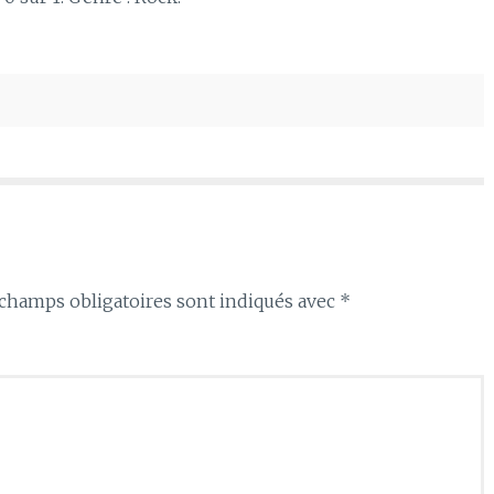
haut/bas
pour
augmenter
ou
diminuer
le
volume.
champs obligatoires sont indiqués avec
*