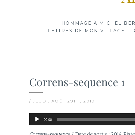
HOMMAGE À MICHEL BE
LETTRES DE MON VILLAGE
Correns-sequence 1
/ JEUDI, AOÛT 29TH, 2019
Lecteur
00:00
audio
Correns-sequence 1
. Date de sortie : 2014. Pist