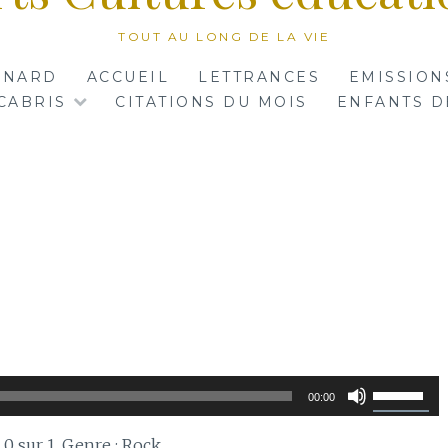
TOUT AU LONG DE LA VIE
RNARD
ACCUEIL
LETTRANCES
EMISSION
CABRIS
CITATIONS DU MOIS
ENFANTS D
Utilisez
00:00
les
flèches
e 0 sur 1. Genre : Rock.