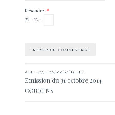
Résoudre :
*
21 − 12 =
Navigation
PUBLICATION PRÉCÉDENTE
Emission du 31 octobre 2014
de
CORRENS
l’article