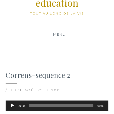
éducation
TOUT AU LONG DE LA VIE
MENU
Correns-sequence 2
/ JEUDI, AOÛT 29TH, 2019
Lecteur
00:00
00:00
audio