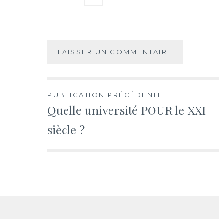
Navigation
PUBLICATION PRÉCÉDENTE
Quelle université POUR le XXI
de
siècle ?
l’article