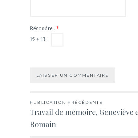
Résoudre :
*
15 + 13 =
Navigation
PUBLICATION PRÉCÉDENTE
Travail de mémoire, Geneviève e
de
Romain
l’article