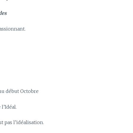
des
assionnant.
enu début Octobre
l’Idéal.
 pas l’idéalisation.