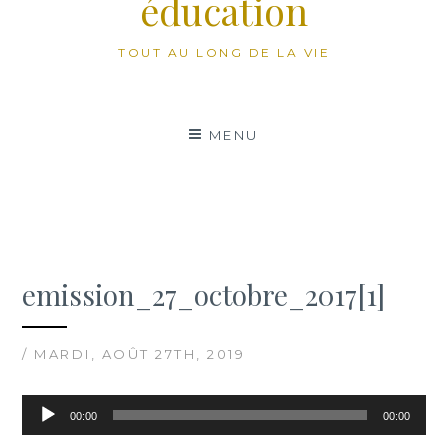
éducation
TOUT AU LONG DE LA VIE
MENU
emission_27_octobre_2017[1]
/ MARDI, AOÛT 27TH, 2019
Lecteur
00:00
00:00
audio