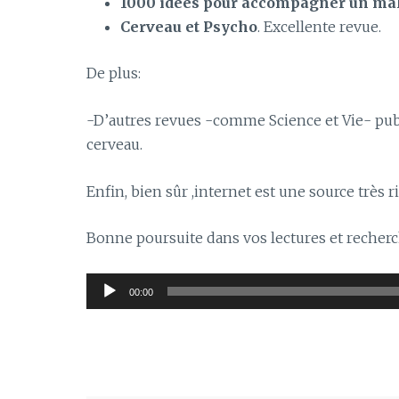
1000 idées pour accompagner un ma
Cerveau et Psycho
. Excellente revue.
De plus:
-D’autres revues -comme Science et Vie- pub
cerveau.
Enfin, bien sûr ,internet est une source très
Bonne poursuite dans vos lectures et recher
Lecteur
00:00
audio