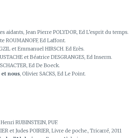
 des aidants, Jean Pierre POLYDOR, Ed L’esprit du temps.
tte ROUMANOFF, Ed Laffont.
e GZIL et Emmanuel HIRSCH. Ed Erès.
 EUSTACHE et Béatrice DESGRANGES, Ed Inserm.
l SCHACTER, Ed De Boeck.
 et nous
, Olivier SACKS, Ed Le Point.
, Henri RUBINSTEIN, PUF.
ER et Judes POIRIER, Livre de poche., Tricarré, 2011