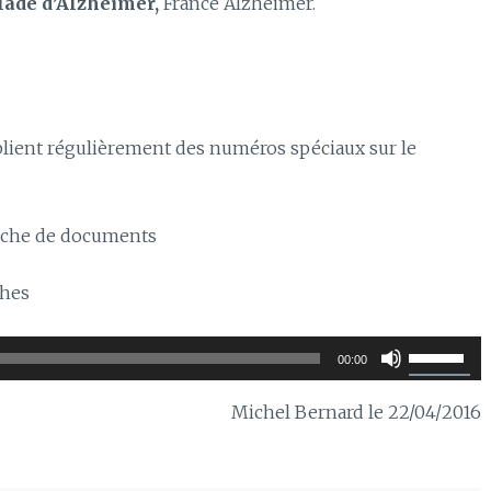
lade d’Alzheimer,
France Alzheimer.
lient régulièrement des numéros spéciaux sur le
 riche de documents
ches
Utilisez
00:00
les
flèches
Michel Bernard le 22/04/2016
haut/bas
pour