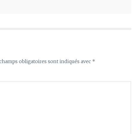
haut/bas
pour
augmenter
ou
diminuer
le
volume.
champs obligatoires sont indiqués avec
*