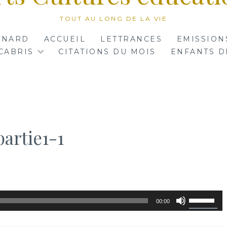
TOUT AU LONG DE LA VIE
RNARD
ACCUEIL
LETTRANCES
EMISSION
CABRIS
CITATIONS DU MOIS
ENFANTS D
artie1-1
Utilisez
00:00
les
flèches