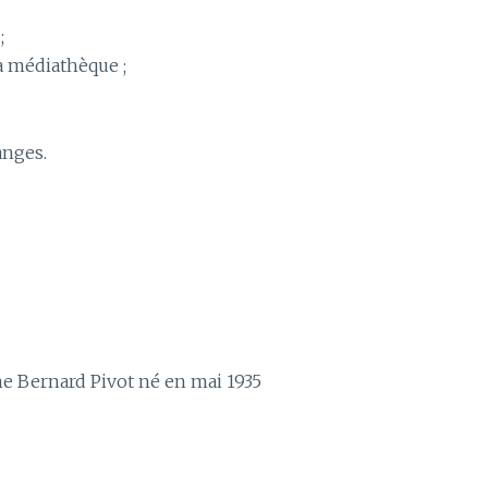
;
 médiathèque ;
anges.
ne Bernard Pivot né en mai 1935