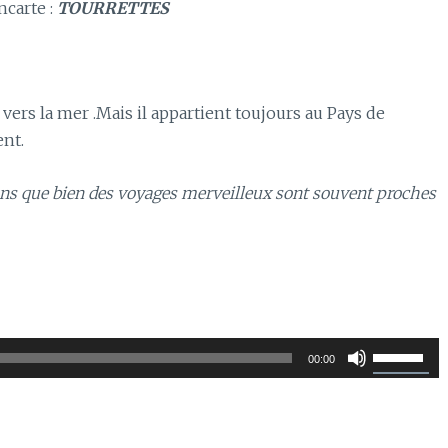
ncarte :
TOURRETTES
vers la mer .Mais il appartient toujours au Pays de
nt.
hons que bien des voyages merveilleux sont souvent proches
Utilisez
00:00
les
flèches
haut/bas