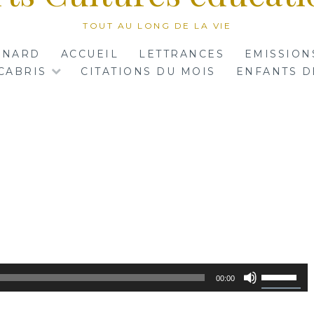
TOUT AU LONG DE LA VIE
RNARD
ACCUEIL
LETTRANCES
EMISSION
CABRIS
CITATIONS DU MOIS
ENFANTS D
Utilisez
00:00
les
flèches