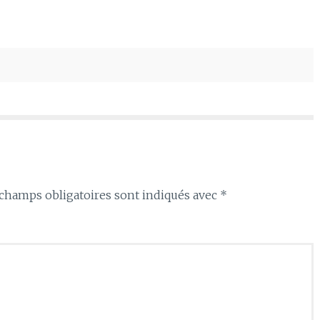
haut/bas
pour
augmenter
ou
diminuer
le
volume.
champs obligatoires sont indiqués avec
*