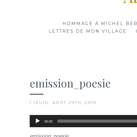
HOMMAGE À MICHEL BE
LETTRES DE MON VILLAGE
emission_poesie
/ JEUDI, AOÛT 29TH, 2019
Lecteur
00:00
audio
emission_poesie
.