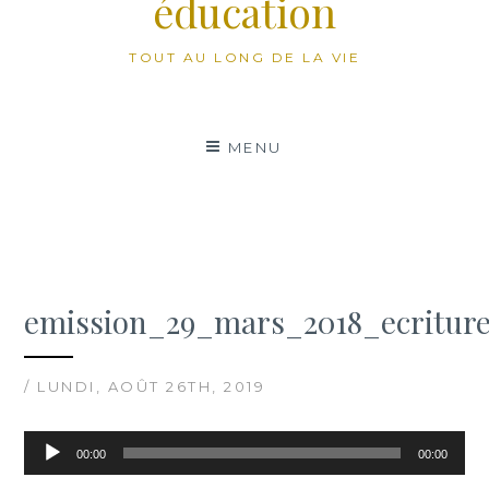
éducation
TOUT AU LONG DE LA VIE
MENU
emission_29_mars_2018_ecriture
/ LUNDI, AOÛT 26TH, 2019
Lecteur
00:00
00:00
audio