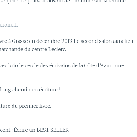
 L’enjeu ? Le pouvoir absolu de l’homme sur la femme.
erone.fr
vre à Grasse en décembre 2013. Le second salon aura lieu
marchande du centre Leclerc.
vec brio le cercle des écrivains de la Côte d’Azur : une
ong chemin en écriture !
ture du premier livre.
d
cent : Écrire un BEST SELLER